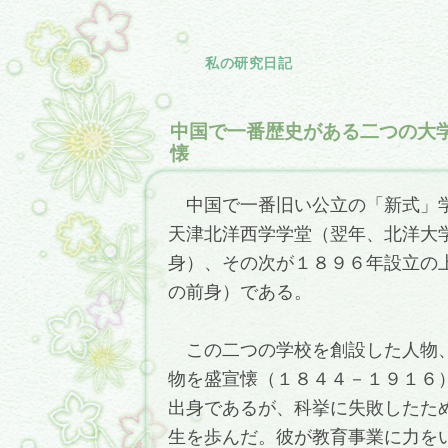
私の研究日記
中国で一番歴史がある二つの大
懐
―
中国で一番旧い公立の「新式」学
天津北洋西学学堂（翌年、北洋大
身）、その次が１８９６年設立の
の前身）である。
この二つの学校を創設した人物、
物を盛宣懐（１８４４－１９１６
出身であるが、科挙に失敗したた
生を歩んだ。彼が教育事業に力を