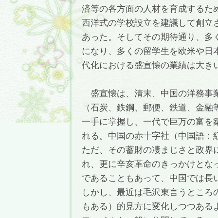
済等の各方面の人材を育成するた
西洋式の学校設立を建議して創立
あった。そしてその期待通り、多
になり、多くの留学生を欧米や日
代化における盛宣懐の業績は大き
盛宣懐は、清末、中国の洋務事業
（石炭、鉄鋼、郵便、鉄道、金融
一手に掌握し、一代で巨万の富を
れる。中国の赤十字社（中国語：
ただ、その蓄財の凄まじさと政界
れ、更に辛亥革命のきっかけとな
であることもあって、中国では長
しかし、最近は毛沢東言うところ
もある）的見方に変化しつつある